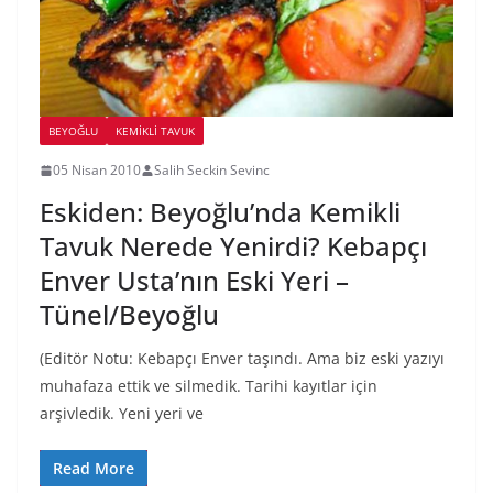
BEYOĞLU
KEMIKLI TAVUK
05 Nisan 2010
Salih Seckin Sevinc
Eskiden: Beyoğlu’nda Kemikli
Tavuk Nerede Yenirdi? Kebapçı
Enver Usta’nın Eski Yeri –
Tünel/Beyoğlu
(Editör Notu: Kebapçı Enver taşındı. Ama biz eski yazıyı
muhafaza ettik ve silmedik. Tarihi kayıtlar için
arşivledik. Yeni yeri ve
Read More