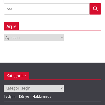
Arşiv
A
r
ş
i
v
Kategoriler
Kategoriler
İletişim – Künye – Hakkımızda