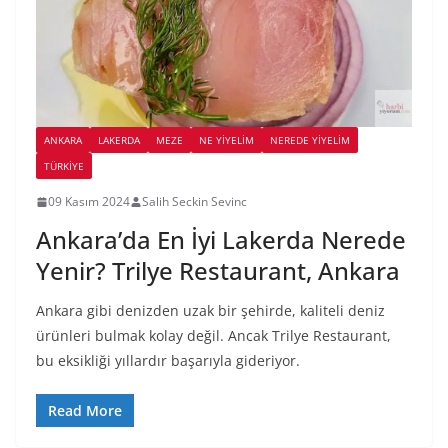
ANKARA
LAKERDA
MEZE
NE YİYELİM
NEREDE YİYELİM
TÜRKIYE
09 Kasım 2024
Salih Seckin Sevinc
Ankara’da En İyi Lakerda Nerede
Yenir? Trilye Restaurant, Ankara
Ankara gibi denizden uzak bir şehirde, kaliteli deniz
ürünleri bulmak kolay değil. Ancak Trilye Restaurant,
bu eksikliği yıllardır başarıyla gideriyor.
Read More