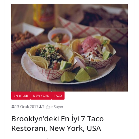
EN İYILER
NEW YORK
TACO
13 Ocak 2017
Tuğçe Sayın
Brooklyn’deki En İyi 7 Taco
Restoranı, New York, USA