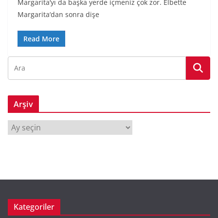
Margarita‘yı da başka yerde içmeniz çok zor. Elbette
Margarita‘dan sonra dişe
Read More
Arşiv
A
r
ş
i
v
Kategoriler