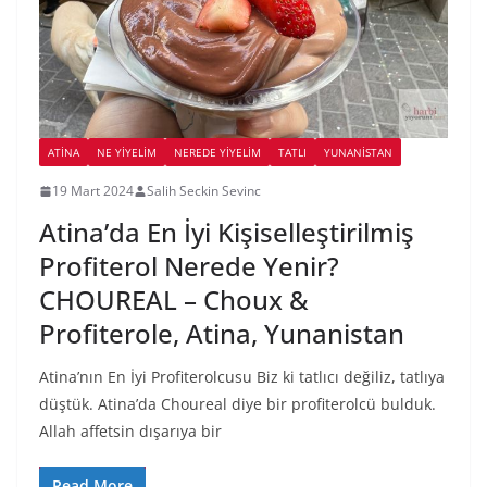
ATINA
NE YİYELİM
NEREDE YİYELİM
TATLI
YUNANISTAN
19 Mart 2024
Salih Seckin Sevinc
Atina’da En İyi Kişiselleştirilmiş
Profiterol Nerede Yenir?
CHOUREAL – Choux &
Profiterole, Atina, Yunanistan
Atina’nın En İyi Profiterolcusu Biz ki tatlıcı değiliz, tatlıya
düştük. Atina’da Choureal diye bir profiterolcü bulduk.
Allah affetsin dışarıya bir
Read More