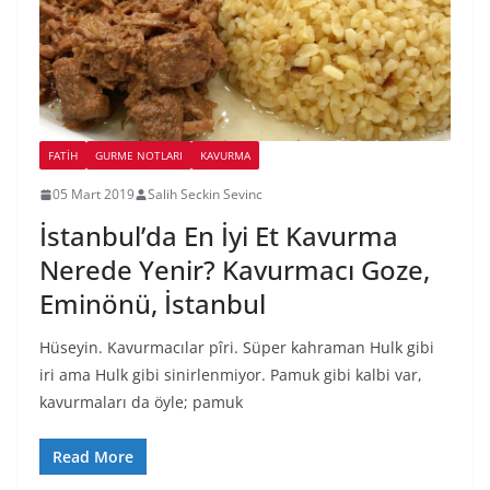
FATIH
GURME NOTLARI
KAVURMA
05 Mart 2019
Salih Seckin Sevinc
İstanbul’da En İyi Et Kavurma
Nerede Yenir? Kavurmacı Goze,
Eminönü, İstanbul
Hüseyin. Kavurmacılar pîri. Süper kahraman Hulk gibi
iri ama Hulk gibi sinirlenmiyor. Pamuk gibi kalbi var,
kavurmaları da öyle; pamuk
Read More