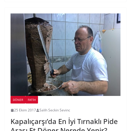
DÖNER
FATIH
25 Ekim 2017
Salih Seckin Sevinc
Kapalıçarşı’da En İyi Tırnaklı Pide
Arası Et Döner Nerede Yenir?