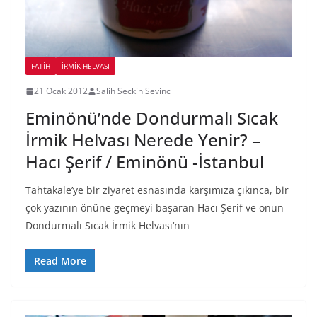
FATIH
İRMIK HELVASI
21 Ocak 2012
Salih Seckin Sevinc
Eminönü’nde Dondurmalı Sıcak
İrmik Helvası Nerede Yenir? –
Hacı Şerif / Eminönü -İstanbul
Tahtakale’ye bir ziyaret esnasında karşımıza çıkınca, bir
çok yazının önüne geçmeyi başaran Hacı Şerif ve onun
Dondurmalı Sıcak İrmik Helvası‘nın
Read More