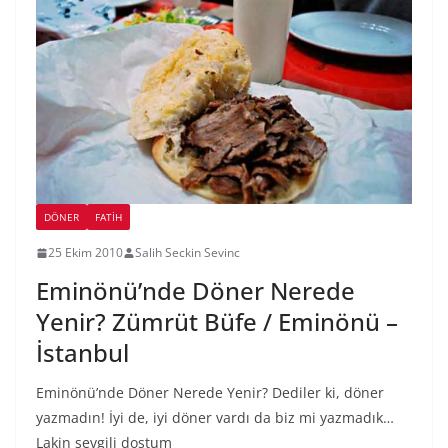
DÖNER
FATIH
25 Ekim 2010
Salih Seckin Sevinc
Eminönü’nde Döner Nerede
Yenir? Zümrüt Büfe / Eminönü –
İstanbul
Eminönü’nde Döner Nerede Yenir? Dediler ki, döner
yazmadın! İyi de, iyi döner vardı da biz mi yazmadık…
Lakin sevgili dostum