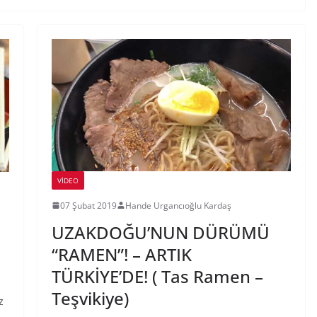
VIDEO
07 Şubat 2019
Hande Urgancıoğlu Kardaş
UZAKDOĞU’NUN DÜRÜMÜ
u
“RAMEN”! – ARTIK
TÜRKİYE’DE! ( Tas Ramen –
Teşvikiye)
z