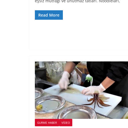
eşsiz mutfağı ve unutmaz tatları. Noodleları,
Read More
GURME HABER
VIDEO