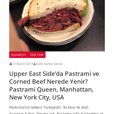
İŞLENMIŞ ET
NEW YORK
17 Kasım 2013
Salih Seckin Sevinc
Upper East Side’da Pastrami ve
Corned Beef Nerede Yenir?
Pastrami Queen, Manhattan,
New York City, USA
Pastırma’nın kökeni Türkiye’dir. İki kere iki dört.
Araştırın bakın. Öncesi yok. Pastırma lafzı bastırılmış et