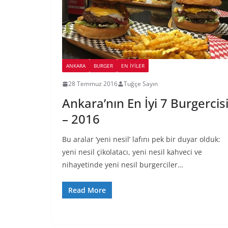
ANKARA
BURGER
EN İYILER
28 Temmuz 2016
Tuğçe Sayın
Ankara’nın En İyi 7 Burgercis
– 2016
Bu aralar ‘yeni nesil’ lafını pek bir duyar olduk:
yeni nesil çikolatacı, yeni nesil kahveci ve
nihayetinde yeni nesil burgerciler…
Read More