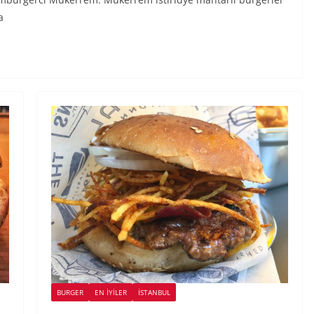
a
BURGER
EN İYILER
İSTANBUL