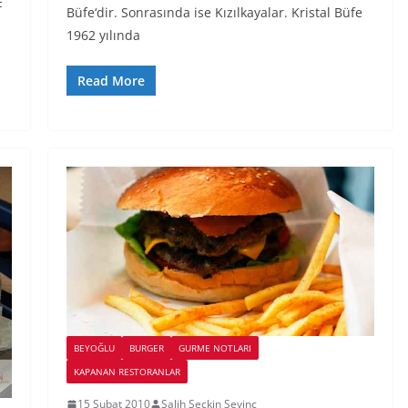
F
Büfe‘dir. Sonrasında ise Kızılkayalar. Kristal Büfe
1962 yılında
Read More
BEYOĞLU
BURGER
GURME NOTLARI
KAPANAN RESTORANLAR
15 Şubat 2010
Salih Seckin Sevinc