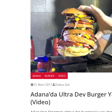
ADANA
BURGER
VIDEO
31 Mart 2017
Dobra Gül
Adana’da Ultra Dev Burger 
(Video)
Adana’nın fenomen olmuş bir burgercisi var; H