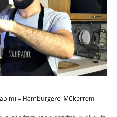
Yapımı – Hamburgerci Mükerrem
amburgerci Mükerrem. Mükerrem istiridye mantarlı burgerler