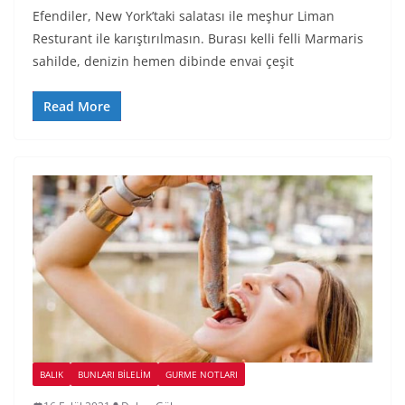
Efendiler, New York’taki salatası ile meşhur Liman
Resturant ile karıştırılmasın. Burası kelli felli Marmaris
sahilde, denizin hemen dibinde envai çeşit
Read More
BALIK
BUNLARI BILELIM
GURME NOTLARI