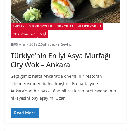
ANKARA
GURME NOTLARI
NE YİYELİM
NEREDE YİYELİM
ODATV YAZILARI
SUŞI
09 Aralık 2019
Salih Seckin Sevinc
Türkiye’nin En İyi Asya Mutfağı
City Wok – Ankara
Geçtiğimiz hafta Ankara’da önemli bir restoran
işletmecisinden bahsetmiştim. Bu hafta yine
Ankara’dan bir başka önemli restoran profesyonelinin
hikayesini paylaşayım. Ozan
Read More