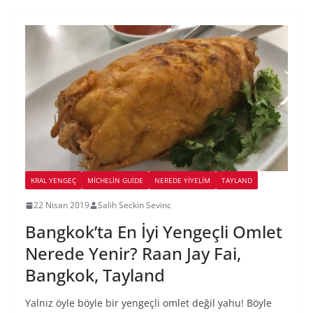
KRAL YENGEÇ
MICHELIN GUIDE
NEREDE YİYELİM
TAYLAND
22 Nisan 2019
Salih Seckin Sevinc
Bangkok’ta En İyi Yengeçli Omlet
Nerede Yenir? Raan Jay Fai,
Bangkok, Tayland
Yalnız öyle böyle bir yengeçli omlet değil yahu! Böyle