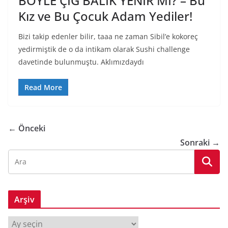
BÖYLE ÇİĞ BALIK YENİR Mİ? – Bu
Kız ve Bu Çocuk Adam Yediler!
Bizi takip edenler bilir, taaa ne zaman Sibil’e kokoreç
yedirmiştik de o da intikam olarak Sushi challenge
davetinde bulunmuştu. Aklımızdaydı
Read More
← Önceki
Sonraki →
Arşiv
A