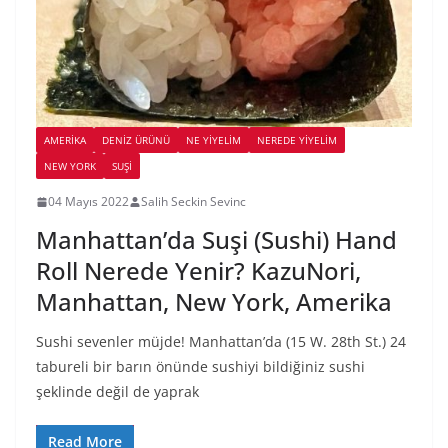
AMERIKA
DENIZ ÜRÜNÜ
NE YİYELİM
NEREDE YİYELİM
NEW YORK
SUŞI
04 Mayıs 2022
Salih Seckin Sevinc
Manhattan’da Suşi (Sushi) Hand
Roll Nerede Yenir? KazuNori,
Manhattan, New York, Amerika
Sushi sevenler müjde! Manhattan’da (15 W. 28th St.) 24
tabureli bir barın önünde sushiyi bildiğiniz sushi
şeklinde değil de yaprak
Read More