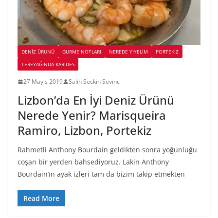
DENIZ ÜRÜNÜ
GURME NOTLARI
NEREDE YİYELİM
PORTEKIZ
TEREYAĞINDA KARIDES
27 Mayıs 2019
Salih Seckin Sevinc
Lizbon’da En İyi Deniz Ürünü
Nerede Yenir? Marisqueira
Ramiro, Lizbon, Portekiz
Rahmetli Anthony Bourdain geldikten sonra yoğunluğu
coşan bir yerden bahsediyoruz. Lakin Anthony
Bourdain’ın ayak izleri tam da bizim takip etmekten
Read More