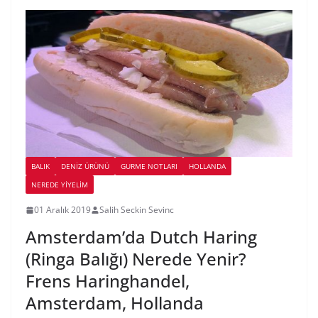
BALIK
DENIZ ÜRÜNÜ
GURME NOTLARI
HOLLANDA
NEREDE YİYELİM
01 Aralık 2019
Salih Seckin Sevinc
Amsterdam’da Dutch Haring
(Ringa Balığı) Nerede Yenir?
Frens Haringhandel,
Amsterdam, Hollanda