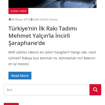
GURME HABER
06 Mayıs 2016
Salih Seckin Sevinc
Türkiye’nin İlk Rakı Tadımı
Mehmet Yalçın’la İncirli
Şaraphane’de
Millî içkimiz rakının en iyileri hangileri? Hangi rakı, nasıl
içilmeli? Rakıya buz konmalı mı, konmamalı mı? Rakının
en iyi mezesi
Read More