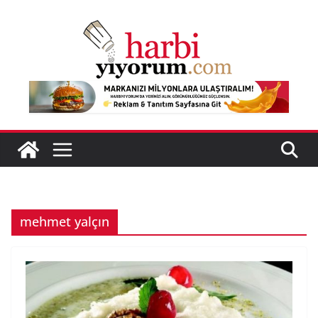
Skip
to
content
mehmet yalçın