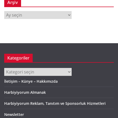
Arşiv
A
r
ş
i
v
Kategoriler
Kategoriler
İletişim – Künye – Hakkımızda
Harbiyiyorum Almanak
Harbiyiyorum Reklam, Tanıtım ve Sponsorluk Hizmetleri
Newsletter