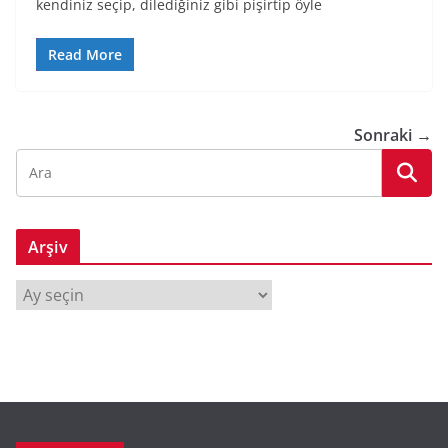
kendiniz seçip, dilediğiniz gibi pişirtip öyle
Read More
Sonraki →
Arşiv
A
r
ş
i
v