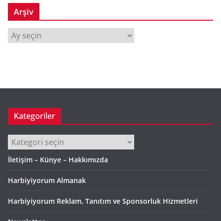
Arşiv
A
r
ş
i
v
Kategoriler
Kategoriler
İletişim – Künye – Hakkımızda
Harbiyiyorum Almanak
Harbiyiyorum Reklam, Tanıtım ve Sponsorluk Hizmetleri