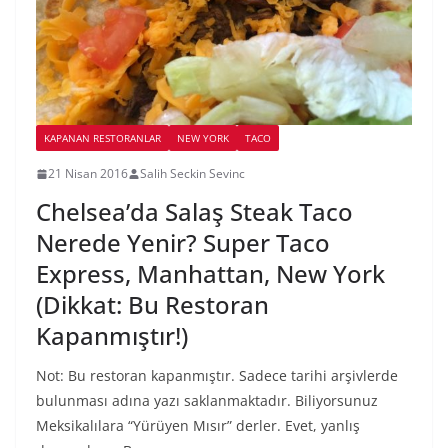
KAPANAN RESTORANLAR
NEW YORK
TACO
21 Nisan 2016
Salih Seckin Sevinc
Chelsea’da Salaş Steak Taco
Nerede Yenir? Super Taco
Express, Manhattan, New York
(Dikkat: Bu Restoran
Kapanmıştır!)
Not: Bu restoran kapanmıştır. Sadece tarihi arşivlerde
bulunması adına yazı saklanmaktadır. Biliyorsunuz
Meksikalılara “Yürüyen Mısır” derler. Evet, yanlış