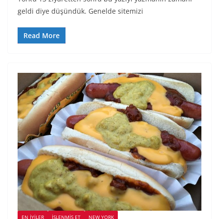
geldi diye düşündük. Genelde sitemizi
Read More
EN İYILER
İŞLENMIŞ ET
NEW YORK