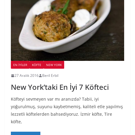
EN İYILER
KÖFTE
NEW YORK
27 Aralık 2016
Beril Erbil
New York’taki En İyi 7 Köfteci
Köfteyi sevmeyen var mı aranızda? Tabii, iyi
yoğurulmuş, suyunu kaybetmemiş, kaliteli etle yapılmış
lezzetli köftelerden bahsediyoruz. İzmir köfte, Tire
köfte,