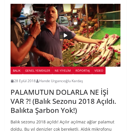
BALIK
GENEL YEMEKLER
NE YİYELİM
RÖPORTAJ
VIDEO
28 Eylül 2018
Hande Urgancıoğlu Kardaş
PALAMUTUN DOLARLA NE İŞİ
VAR ?! (Balık Sezonu 2018 Açıldı.
Balıkta Şarbon Yok!)
Balık sezonu 2018 açıldı! Açılır açılmaz ağlar palamut
doldu. Bu yıl denizler çok bereketli. Aldık mikrofonu