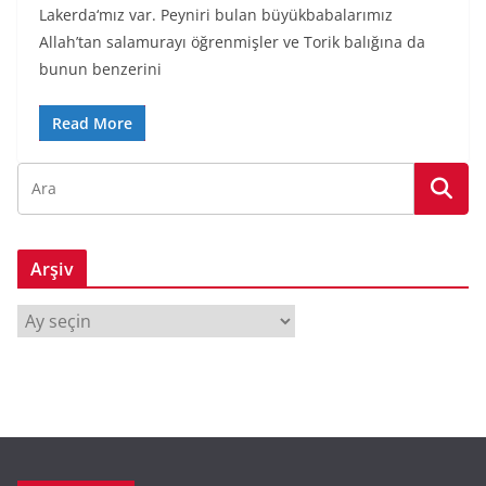
Lakerda‘mız var. Peyniri bulan büyükbabalarımız
Allah’tan salamurayı öğrenmişler ve Torik balığına da
bunun benzerini
Read More
Arşiv
A
r
ş
i
v