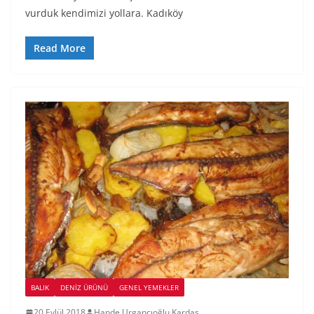
vurduk kendimizi yollara. Kadıköy
Read More
BALIK
DENIZ ÜRÜNÜ
GENEL YEMEKLER
20 Eylül 2018
Hande Urgancıoğlu Kardaş