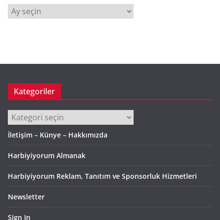
A
r
ş
i
v
Kategoriler
Kategoriler
İletişim – Künye – Hakkımızda
Harbiyiyorum Almanak
Harbiyiyorum Reklam, Tanıtım ve Sponsorluk Hizmetleri
Newsletter
Sign In