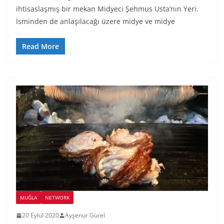
ihtisaslaşmış bir mekan Midyeci Şehmus Usta’nın Yeri.
İsminden de anlaşılacağı üzere midye ve midye
Read More
MUĞLA
NETWORK
20 Eylül 2020
Ayşenur Gürel