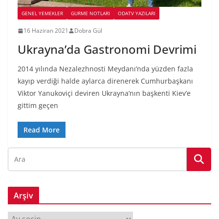
GENEL YEMEKLER
GURME NOTLARI
ODATV YAZILARI
16 Haziran 2021
Dobra Gül
Ukrayna’da Gastronomi Devrimi
2014 yılında Nezalezhnosti Meydanı’nda yüzden fazla
kayıp verdiği halde aylarca direnerek Cumhurbaşkanı
Viktor Yanukoviçi deviren Ukrayna’nın başkenti Kiev’e
gittim geçen
Read More
Arşiv
A