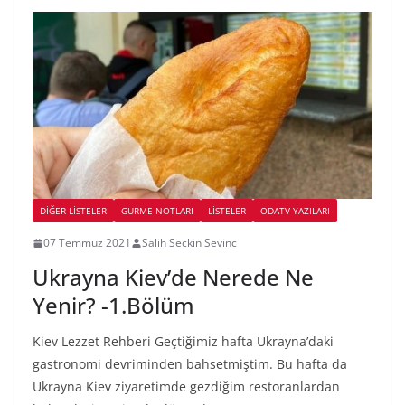
DIĞER LISTELER
GURME NOTLARI
LİSTELER
ODATV YAZILARI
07 Temmuz 2021
Salih Seckin Sevinc
Ukrayna Kiev’de Nerede Ne
Yenir? -1.Bölüm
Kiev Lezzet Rehberi Geçtiğimiz hafta Ukrayna’daki
gastronomi devriminden bahsetmiştim. Bu hafta da
Ukrayna Kiev ziyaretimde gezdiğim restoranlardan