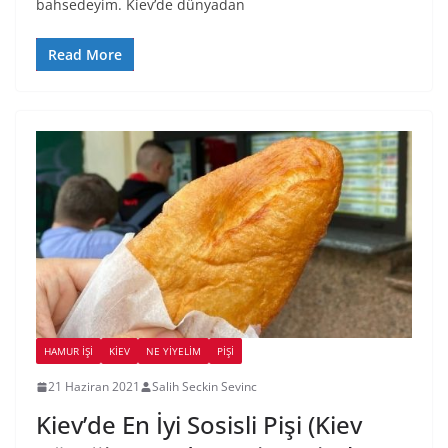
bahsedeyim. Kiev’de dünyadan
Read More
HAMUR İŞI
KIEV
NE YİYELİM
PIŞI
21 Haziran 2021
Salih Seckin Sevinc
Kiev’de En İyi Sosisli Pişi (Kiev