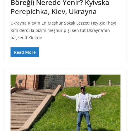
Böreği) Nerede Yenir? Kyivska
Perepichka, Kiev, Ukrayna
Ukrayna Kiev’in En Meşhur Sokak Lezzeti Hey gidi hey!
Kim derdi ki bizim meşhur pişi sen tut Ukrayna’nın
başkenti Kiev’de
Read More