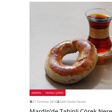
MARDIN
TAHINLI ÇÖREK
21 Temmuz 2014
Salih Seckin Sevinc
Mardin’de Tahinli Çörek Nere