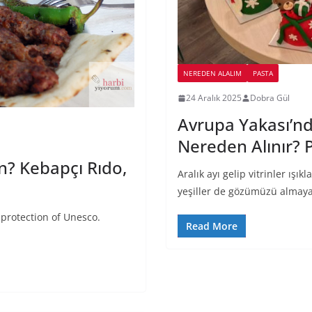
NEREDEN ALALIM
PASTA
24 Aralık 2025
Dobra Gül
Avrupa Yakası’nda
Nereden Alınır? 
n? Kebapçı Rıdo,
Aralık ayı gelip vitrinler ışı
yeşiller de gözümüzü almaya b
 protection of Unesco.
Read More