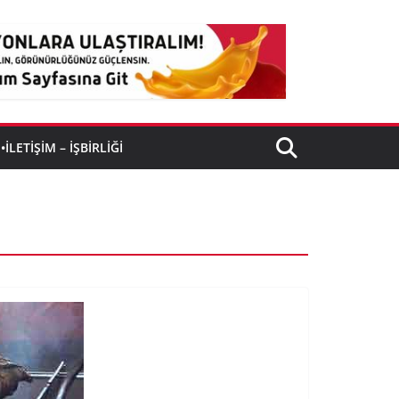
•İLETIŞIM – İŞBIRLIĞI