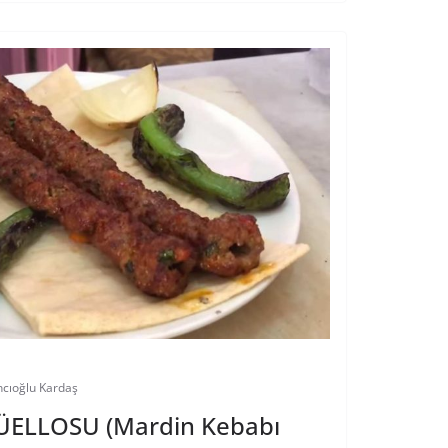
cıoğlu Kardaş
DÜELLOSU (Mardin Kebabı