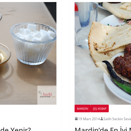
MARDIN
ŞIŞ KEBAP
19 Mart 2014
Salih Seckin Sevi
de Yenir?
Mardin’de En İyi