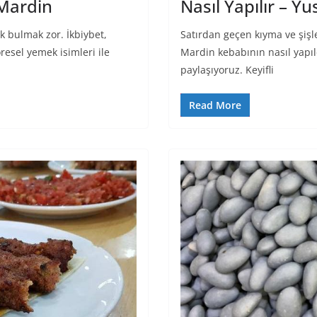
 Mardin
Nasıl Yapılır – Yu
 bulmak zor. İkbiybet,
Satırdan geçen kıyma ve şiş
resel yemek isimleri ile
Mardin kebabının nasıl yapıld
paylaşıyoruz. Keyifli
Read More