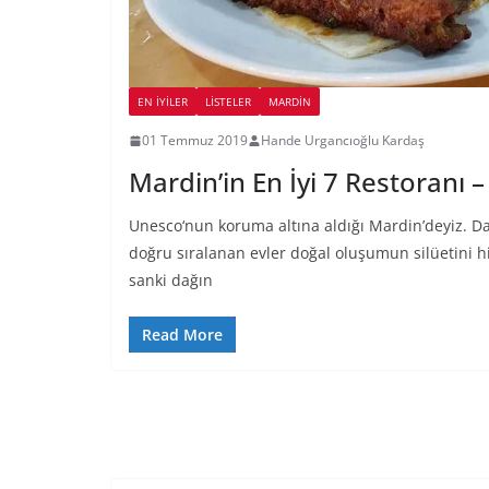
EN İYILER
LİSTELER
MARDIN
01 Temmuz 2019
Hande Urgancıoğlu Kardaş
Mardin’in En İyi 7 Restoranı 
Unesco‘nun koruma altına aldığı Mardin’deyiz. D
doğru sıralanan evler doğal oluşumun silüetini 
sanki dağın
Read More