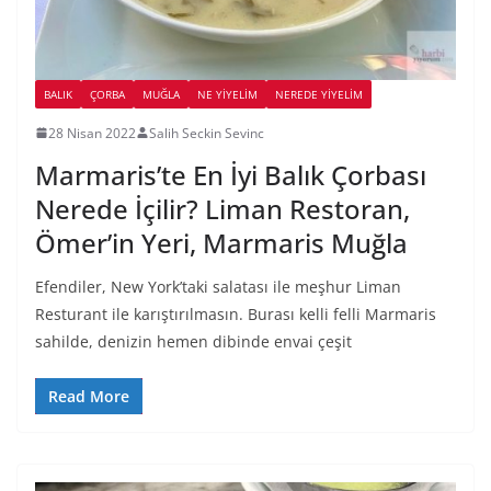
BALIK
ÇORBA
MUĞLA
NE YİYELİM
NEREDE YİYELİM
28 Nisan 2022
Salih Seckin Sevinc
Marmaris’te En İyi Balık Çorbası
Nerede İçilir? Liman Restoran,
Ömer’in Yeri, Marmaris Muğla
Efendiler, New York’taki salatası ile meşhur Liman
Resturant ile karıştırılmasın. Burası kelli felli Marmaris
sahilde, denizin hemen dibinde envai çeşit
Read More