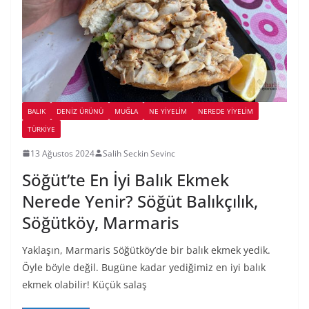
BALIK
DENIZ ÜRÜNÜ
MUĞLA
NE YİYELİM
NEREDE YİYELİM
TÜRKIYE
13 Ağustos 2024
Salih Seckin Sevinc
Söğüt’te En İyi Balık Ekmek
Nerede Yenir? Söğüt Balıkçılık,
Söğütköy, Marmaris
Yaklaşın, Marmaris Söğütköy’de bir balık ekmek yedik.
Öyle böyle değil. Bugüne kadar yediğimiz en iyi balık
ekmek olabilir! Küçük salaş