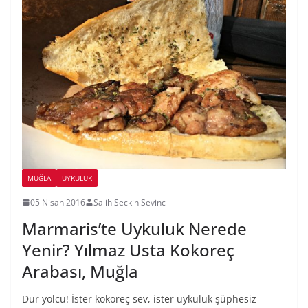
MUĞLA
UYKULUK
05 Nisan 2016
Salih Seckin Sevinc
Marmaris’te Uykuluk Nerede
Yenir? Yılmaz Usta Kokoreç
Arabası, Muğla
Dur yolcu! İster kokoreç sev, ister uykuluk şüphesiz