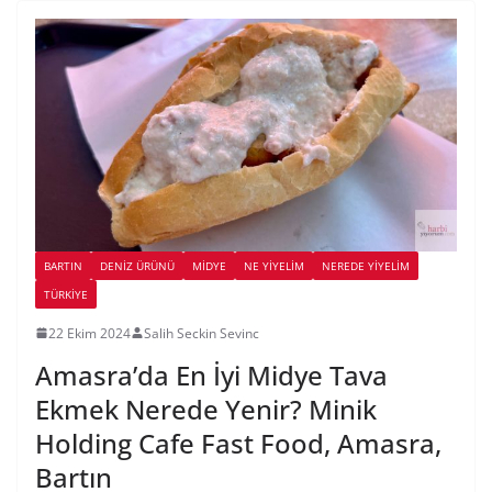
BARTIN
DENIZ ÜRÜNÜ
MIDYE
NE YİYELİM
NEREDE YİYELİM
TÜRKIYE
22 Ekim 2024
Salih Seckin Sevinc
Amasra’da En İyi Midye Tava
Ekmek Nerede Yenir? Minik
Holding Cafe Fast Food, Amasra,
Bartın