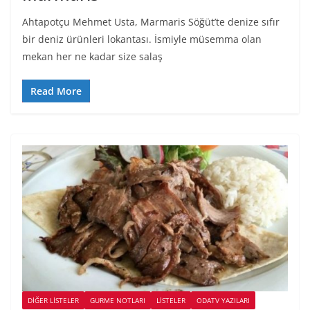
Ahtapotçu Mehmet Usta, Marmaris Söğüt’te denize sıfır
bir deniz ürünleri lokantası. İsmiyle müsemma olan
mekan her ne kadar size salaş
Read More
DIĞER LISTELER
GURME NOTLARI
LİSTELER
ODATV YAZILARI