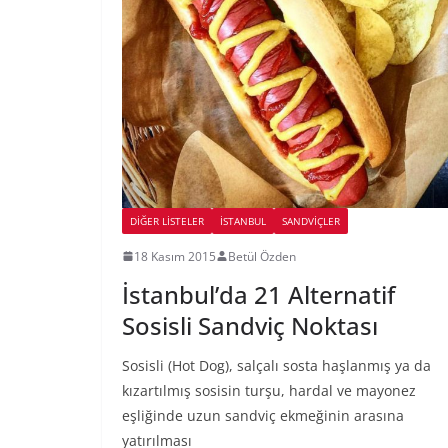
DIĞER LISTELER
İSTANBUL
SANDVIÇLER
18 Kasım 2015
Betül Özden
İstanbul’da 21 Alternatif
Sosisli Sandviç Noktası
Sosisli (Hot Dog), salçalı sosta haşlanmış ya da
kızartılmış sosisin turşu, hardal ve mayonez
eşliğinde uzun sandviç ekmeğinin arasına
yatırılması