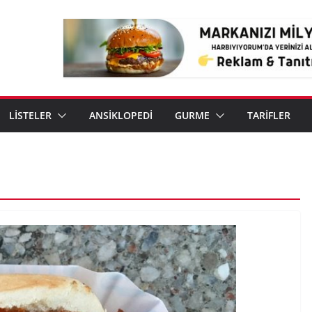
LİSTELER
ANSİKLOPEDİ
GURME
TARİFLER