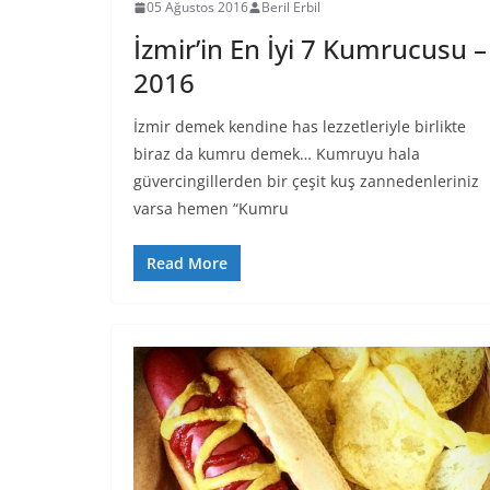
05 Ağustos 2016
Beril Erbil
İzmir’in En İyi 7 Kumrucusu –
2016
İzmir demek kendine has lezzetleriyle birlikte
biraz da kumru demek… Kumruyu hala
güvercingillerden bir çeşit kuş zannedenleriniz
varsa hemen “Kumru
Read More