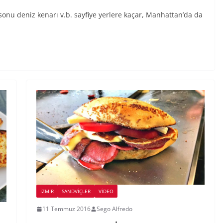
onu deniz kenarı v.b. sayfiye yerlere kaçar, Manhattan’da da
İZMIR
SANDVIÇLER
VIDEO
11 Temmuz 2016
Sego Alfredo