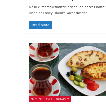
Nasıl ki memeketimizde erişebilen herkes hafta s
insanlar Coney Island‘a kaçar dostlar.
Read More
EN İYILER
İZMIR
SANDVIÇLER