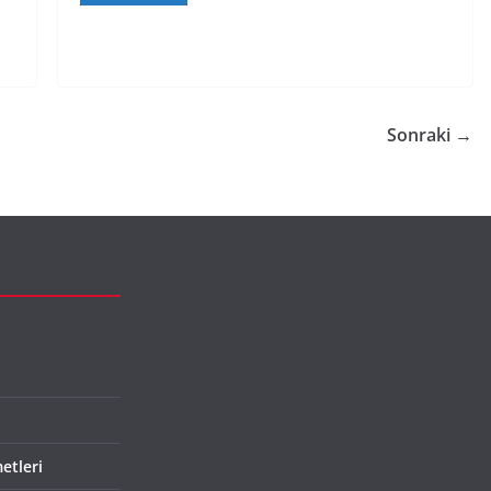
Sonraki →
etleri