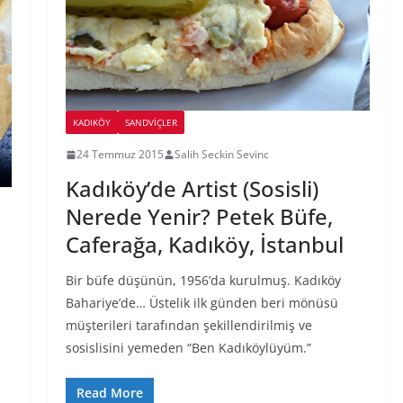
KADIKÖY
SANDVIÇLER
24 Temmuz 2015
Salih Seckin Sevinc
Kadıköy’de Artist (Sosisli)
Nerede Yenir? Petek Büfe,
Caferağa, Kadıköy, İstanbul
Bir büfe düşünün, 1956’da kurulmuş. Kadıköy
Bahariye’de… Üstelik ilk günden beri mönüsü
müşterileri tarafından şekillendirilmiş ve
sosislisini yemeden “Ben Kadıköylüyüm.”
Read More