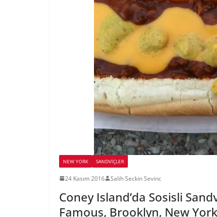
NEW YORK
SANDVIÇLER
24 Kasım 2016
Salih Seckin Sevinc
Coney Island’da Sosisli Sand
Famous, Brooklyn, New Yor