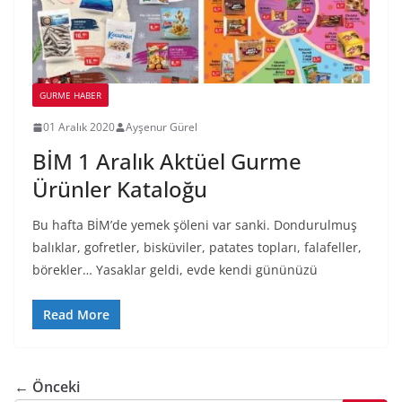
GURME HABER
01 Aralık 2020
Ayşenur Gürel
BİM 1 Aralık Aktüel Gurme
Ürünler Kataloğu
Bu hafta BİM’de yemek şöleni var sanki. Dondurulmuş
balıklar, gofretler, bisküviler, patates topları, falafeller,
börekler… Yasaklar geldi, evde kendi gününüzü
Read More
← Önceki