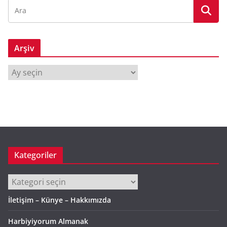
Arşiv
A
r
ş
i
v
Kategoriler
Kategoriler
İletişim – Künye – Hakkımızda
Harbiyiyorum Almanak