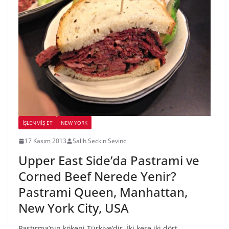
İŞLENMIŞ ET
NEW YORK
17 Kasım 2013
Salih Seckin Sevinc
Upper East Side’da Pastrami ve
Corned Beef Nerede Yenir?
Pastrami Queen, Manhattan,
New York City, USA
Pastırma’nın kökeni Türkiye’dir. İki kere iki dört.