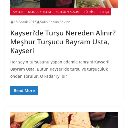
KAYSERI
NEREDE YİYELİM
NEREDEN ALALIM
TÜRKIYE
TURŞU
18 Aralık 2015
Salih Seckin Sevinc
Kayseri’de Turşu Nereden Alınır?
Meşhur Turşucu Bayram Usta,
Kayseri
Her şeyin turşusunu yapan adamla tanışın! Kayserili
Bayram Usta. Bütün Kayseri’de turşu ve turşuculuk
ondan sorulur. O kadar iyi bir
Read More