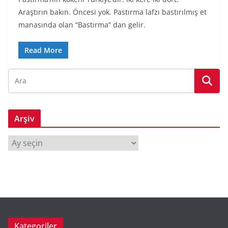
Araştırın bakın. Öncesi yok. Pastırma lafzı bastırılmış et
manasında olan “Bastırma” dan gelir.
Read More
Arşiv
A
r
ş
i
v
Kategoriler