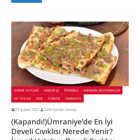
GURME NOTLARI
HAMUR İŞI
İSTANBUL
KAPANAN RESTORANLAR
NE YİYELİM
PIDE
TÜRKIYE
ÜMRANIYE
23 Şubat 2021
Salih Seckin Sevinc
(Kapandı!)Ümraniye’de En İyi
Develi Cıvıklısı Nerede Yenir?