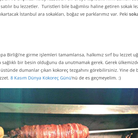
ılır bu lezzetler. Turistleri bile bağımlısı haline getiren sokak le
kartacak İstanbul ara sokakları, boğaz ve parklarımız var. Peki
soka
 Birliği’ne girme işlemleri tamamlansa, halkımız sırf bu lezzet u
kça sağlıklı bir besin olduğunu da unutmamak gerek. Gerek ülkemizd
ı üstünde dumanlar çıkan kokoreç tezgahını görebilirsiniz. Yine d
ezzet.
8 Kasım Dünya Kokoreç Günü
‘nü de es geçmeyelim. :)