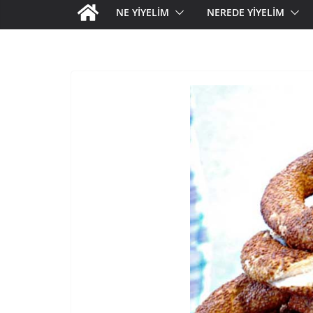
NE YİYELİM
NEREDE YİYELİM