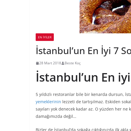
EN İYILER
İstanbul’un En İyi 7 S
28 Mart 2018
Beste Koç
İstanbul’un En iy
5 yıldızlı restoranlar bile bir kenarda dursun, İst
yemeklerinin
lezzeti de tartışılmaz. Eskiden sok
sayıları yok denecek kadar az. O yüzden her ne k
damağımızda değil…
Bizler de İstanbul’da sokağa çıktığınızda ilk akl