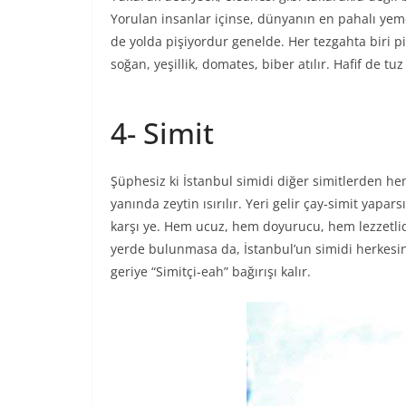
Yorulan insanlar içinse, dünyanın en pahalı yeme
de yolda pişiyordur genelde. Her tezgahta biri pişir
soğan, yeşillik, domates, biber atılır. Hafif de tu
4- Simit
Şüphesiz ki İstanbul simidi diğer simitlerden hem
yanında zeytin ısırılır. Yeri gelir çay-simit yapars
karşı ye. Hem ucuz, hem doyurucu, hem lezzetlidi
yerde bulunmasa da, İstanbul’un simidi herkesin
geriye “Simitçi-eah” bağırışı kalır.