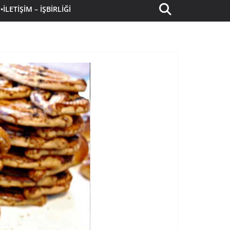
•İLETIŞIM – İŞBIRLIĞI