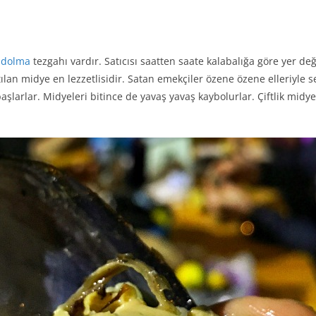
 dolma
tezgahı vardır. Satıcısı saatten saate kalabalığa göre yer değ
atılan midye en lezzetlisidir. Satan emekçiler özene özene elleriyle 
şlarlar. Midyeleri bitince de yavaş yavaş kaybolurlar. Çiftlik midyes