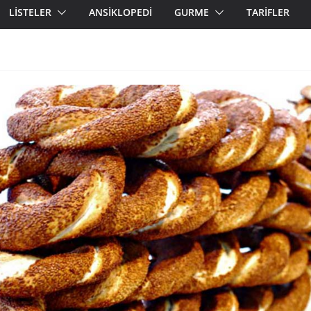
LİSTELER
ANSİKLOPEDİ
GURME
TARİFLER