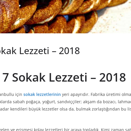
okak Lezzeti – 2018
i 7 Sokak Lezzeti – 2018
anbullu için
sokak lezzetlerinin
yeri apayrıdır. Fabrika üretimi ol
aklarda sabah poğaça, yoğurt, sandviççiler; akşam da bozacı, lahm
adar kendileri büyük lezzetler olsa da, bulmak zorlaştığından bu li
a gelen ve erişmesi kolay lezzetleri bir araya topladık. Kimi zaman s