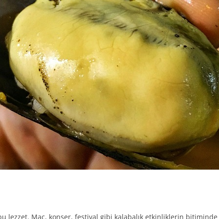
 lezzet. Maç, konser, festival gibi kalabalık etkinliklerin bitiminde