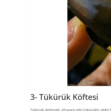
3- Tükürük Köftesi
Tükürük dediysek, efsanesi gibi tükürüklü değil bu