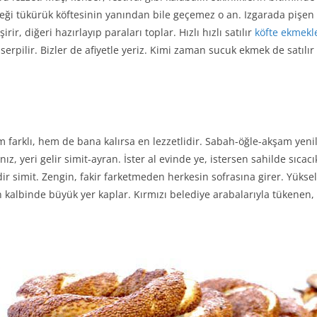
ği tükürük köftesinin yanından bile geçemez o an. Izgarada pişen kö
ir, diğeri hazırlayıp paraları toplar. Hızlı hızlı satılır
köfte ekmekl
z serpilir. Bizler de afiyetle yeriz. Kimi zaman sucuk ekmek de satılı
 farklı, hem de bana kalırsa en lezzetlidir. Sabah-öğle-akşam yenil
ınız, yeri gelir simit-ayran. İster al evinde ye, istersen sahilde sıca
r simit. Zengin, fakir farketmeden herkesin sofrasına girer. Yükse
 kalbinde büyük yer kaplar. Kırmızı belediye arabalarıyla tükenen