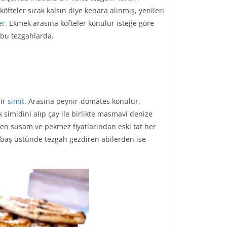
fteler sıcak kalsın diye kenara alınmış, yenileri
er
. Ekmek arasına köfteler konulur isteğe göre
r bu tezgahlarda.
ir
simit
. Arasına peynir-domates konulur,
cık simidini alıp çay ile birlikte masmavi denize
len susam ve pekmez fiyatlarından eski tat her
, baş üstünde tezgah gezdiren abilerden ise