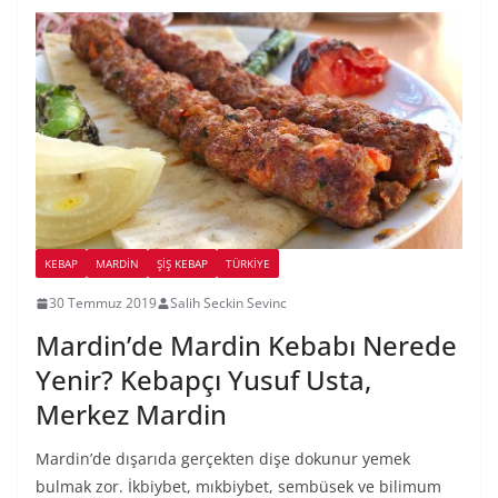
KEBAP
MARDIN
ŞIŞ KEBAP
TÜRKIYE
30 Temmuz 2019
Salih Seckin Sevinc
Mardin’de Mardin Kebabı Nerede
Yenir? Kebapçı Yusuf Usta,
Merkez Mardin
Mardin’de dışarıda gerçekten dişe dokunur yemek
bulmak zor. İkbiybet, mıkbiybet, sembüsek ve bilimum