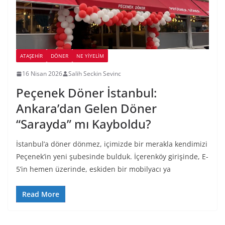
ATAŞEHIR
DÖNER
NE YİYELİM
16 Nisan 2026
Salih Seckin Sevinc
Peçenek Döner İstanbul:
Ankara’dan Gelen Döner
“Sarayda” mı Kayboldu?
İstanbul’a döner dönmez, içimizde bir merakla kendimizi
Peçenek’in yeni şubesinde bulduk. İçerenköy girişinde, E-
5’in hemen üzerinde, eskiden bir mobilyacı ya
Read More