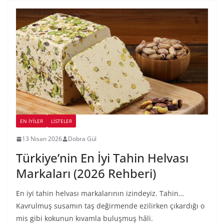
EN İYILER
LİSTELER
13 Nisan 2026
Dobra Gül
Türkiye’nin En İyi Tahin Helvası
Markaları (2026 Rehberi)
En iyi tahin helvası markalarının izindeyiz. Tahin…
Kavrulmuş susamın taş değirmende ezilirken çıkardığı o
mis gibi kokunun kıvamla buluşmuş hâli.