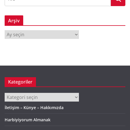
Arşiv
A
r
ş
i
v
Kategoriler
Kategoriler
İletişim – Künye – Hakkımızda
Harbiyiyorum Almanak