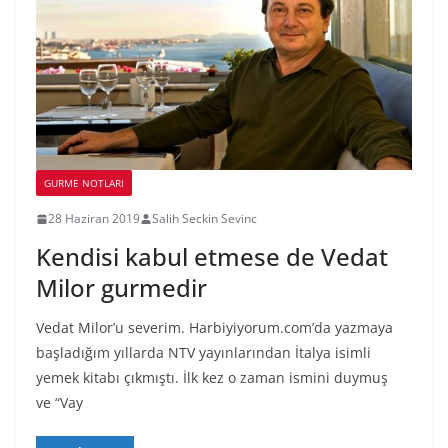
GURME NOTLARI
28 Haziran 2019
Salih Seckin Sevinc
Kendisi kabul etmese de Vedat
Milor gurmedir
Vedat Milor’u severim. Harbiyiyorum.com’da yazmaya
başladığım yıllarda NTV yayınlarından İtalya isimli
yemek kitabı çıkmıştı. İlk kez o zaman ismini duymuş
ve “Vay