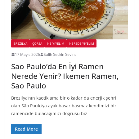
BREZILYA
ÇORBA
NE YİYELİM
NEREDE YİYELİM
17 Mayıs 2026
Salih Seckin Sevinc
Sao Paulo’da En İyi Ramen
Nerede Yenir? Ikemen Ramen,
Sao Paulo
Brezilya’nın kaotik ama bir o kadar da enerjik şehri
olan São Paulo’ya ayak basar basmaz kendimizi bir
ramencide bulacağımızı doğrusu biz
Read More