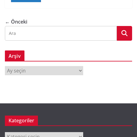
← Önceki
Arşiv
A
r
ş
i
v
Kategoriler
Kategoriler