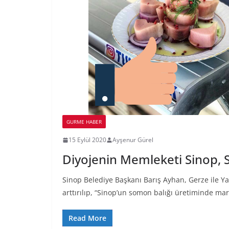
GURME HABER
15 Eylül 2020
Ayşenur Gürel
Diyojenin Memleketi Sinop, 
Sinop Belediye Başkanı Barış Ayhan, Gerze ile Ya
arttırılıp, “Sinop’un somon balığı üretiminde ma
Read More