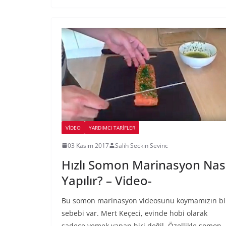
VIDEO
YARDIMCI TARIFLER
03 Kasım 2017
Salih Seckin Sevinc
Hızlı Somon Marinasyon Nası
Yapılır? – Video-
Bu somon marinasyon videosunu koymamızın bi
sebebi var. Mert Keçeci, evinde hobi olarak
sadece yemek yapan biri değil. Özellikle somon