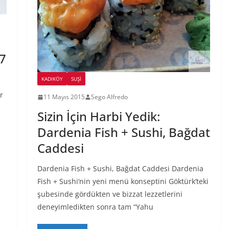
 7
KADIKÖY
SUŞI
r
11 Mayıs 2015
Sego Alfredo
Sizin İçin Harbi Yedik:
Dardenia Fish + Sushi, Bağdat
Caddesi
Dardenia Fish + Sushi, Bağdat Caddesi Dardenia
Fish + Sushi‘nin yeni menü konseptini Göktürk’teki
şubesinde gördükten ve bizzat lezzetlerini
deneyimledikten sonra tam “Yahu