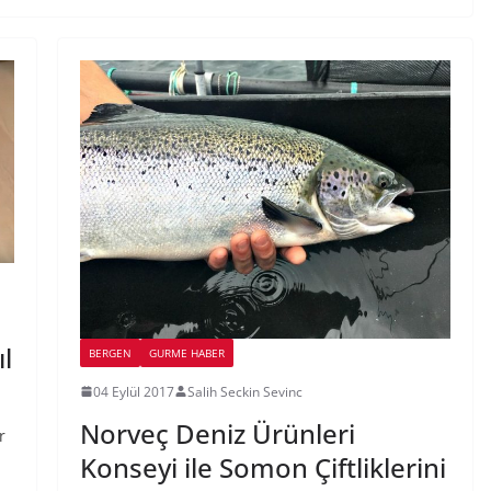
l
BERGEN
GURME HABER
04 Eylül 2017
Salih Seckin Sevinc
Norveç Deniz Ürünleri
r
Konseyi ile Somon Çiftliklerini