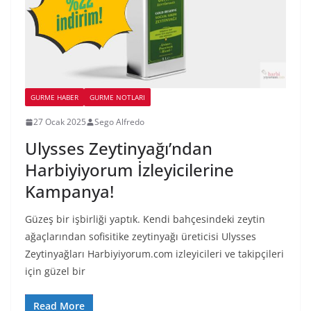
GURME HABER
GURME NOTLARI
27 Ocak 2025
Sego Alfredo
Ulysses Zeytinyağı’ndan
Harbiyiyorum İzleyicilerine
Kampanya!
Güzeş bir işbirliği yaptık. Kendi bahçesindeki zeytin
ağaçlarından sofisitike zeytinyağı üreticisi Ulysses
Zeytinyağları Harbiyiyorum.com izleyicileri ve takipçileri
için güzel bir
Read More