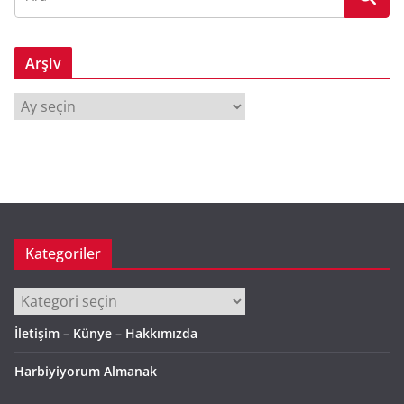
Arşiv
A
r
ş
i
v
Kategoriler
Kategoriler
İletişim – Künye – Hakkımızda
Harbiyiyorum Almanak