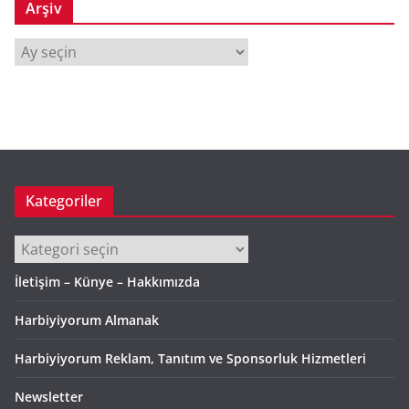
Arşiv
A
r
ş
i
v
Kategoriler
Kategoriler
İletişim – Künye – Hakkımızda
Harbiyiyorum Almanak
Harbiyiyorum Reklam, Tanıtım ve Sponsorluk Hizmetleri
Newsletter