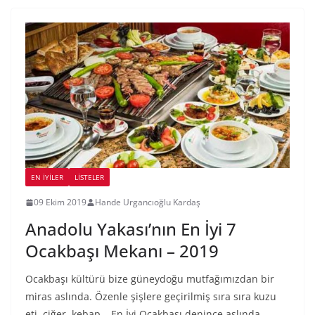
EN İYILER
LİSTELER
09 Ekim 2019
Hande Urgancıoğlu Kardaş
Anadolu Yakası’nın En İyi 7
Ocakbaşı Mekanı – 2019
Ocakbaşı kültürü bize güneydoğu mutfağımızdan bir
miras aslında. Özenle şişlere geçirilmiş sıra sıra kuzu
eti, ciğer, kebap… En İyi Ocakbaşı denince aslında