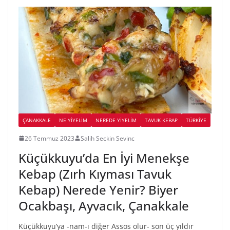
ÇANAKKALE
NE YİYELİM
NEREDE YİYELİM
TAVUK KEBAP
TÜRKIYE
26 Temmuz 2023
Salih Seckin Sevinc
Küçükkuyu’da En İyi Menekşe
Kebap (Zırh Kıyması Tavuk
Kebap) Nerede Yenir? Biyer
Ocakbaşı, Ayvacık, Çanakkale
Küçükkuyu’ya -nam-ı diğer Assos olur- son üç yıldır