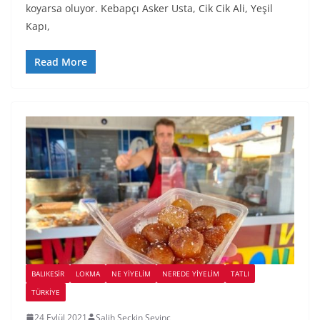
koyarsa oluyor. Kebapçı Asker Usta, Cik Cik Ali, Yeşil
Kapı,
Read More
BALIKESIR
LOKMA
NE YİYELİM
NEREDE YİYELİM
TATLI
TÜRKIYE
24 Eylül 2021
Salih Seckin Sevinc