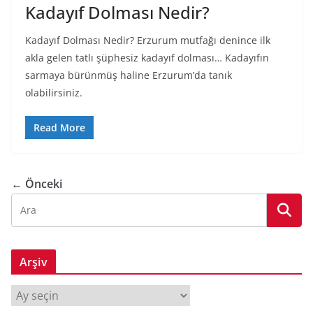
Kadayıf Dolması Nedir?
Kadayıf Dolması Nedir? Erzurum mutfağı denince ilk
akla gelen tatlı şüphesiz kadayıf dolması… Kadayıfın
sarmaya bürünmüş haline Erzurum’da tanık
olabilirsiniz.
Read More
← Önceki
Arşiv
A
r