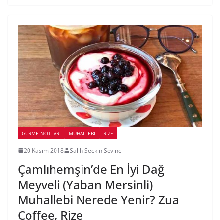
GURME NOTLARI
MUHALLEBI
RIZE
20 Kasım 2018
Salih Seckin Sevinc
Çamlıhemşin’de En İyi Dağ
Meyveli (Yaban Mersinli)
Muhallebi Nerede Yenir? Zua
Coffee, Rize