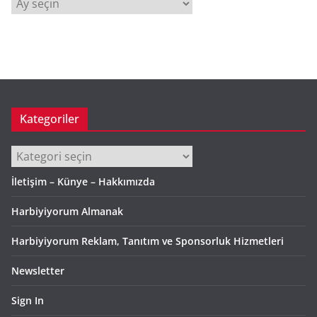
A
r
ş
i
v
Kategoriler
Kategoriler
İletişim – Künye – Hakkımızda
Harbiyiyorum Almanak
Harbiyiyorum Reklam, Tanıtım ve Sponsorluk Hizmetleri
Newsletter
Sign In