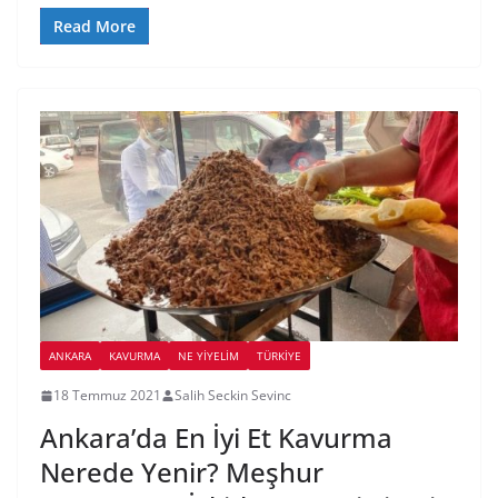
Read More
ANKARA
KAVURMA
NE YİYELİM
TÜRKIYE
18 Temmuz 2021
Salih Seckin Sevinc
Ankara’da En İyi Et Kavurma
Nerede Yenir? Meşhur