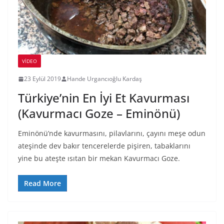
VIDEO
23 Eylül 2019
Hande Urgancıoğlu Kardaş
Türkiye’nin En İyi Et Kavurması
(Kavurmacı Goze – Eminönü)
Eminönü’nde kavurmasını, pilavlarını, çayını meşe odun
ateşinde dev bakır tencerelerde pişiren, tabaklarını
yine bu ateşte ısıtan bir mekan Kavurmacı Goze.
Read More