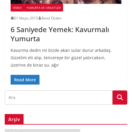
VIDEO
YUMURTA VE OMLETLER
01 Mayıs 2015
Betül Özden
6 Saniyede Yemek: Kavurmalı
Yumurta
Kavurma dedin mi bizde akan sular durur arkadaş.
Güzelim eti alıp, tencereye bir güzel yatırcaksın,
üzerine de biraz su, ağır
Read More
Arşiv